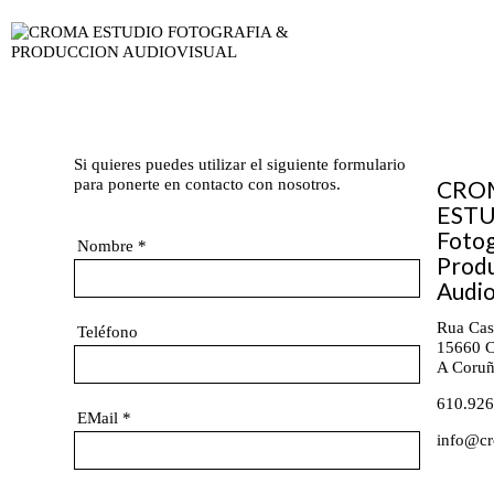
Si quieres puedes utilizar el siguiente formulario
para ponerte en contacto con nosotros.
CRO
ESTU
Fotog
Nombre
*
Prod
Audio
Rua Cast
Teléfono
15660
C
A Coru
610.926
EMail
*
info@cr