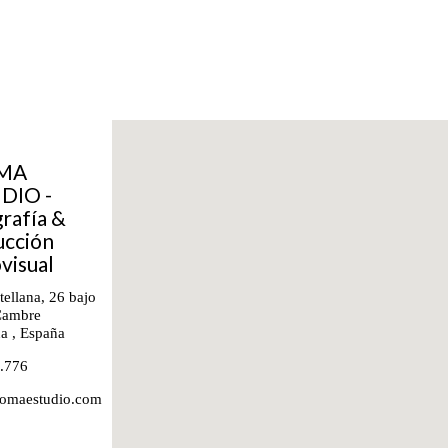
MA
DIO -
rafía &
ucción
visual
ellana, 26 bajo
ambre
ña
,
España
.776
omaestudio.com