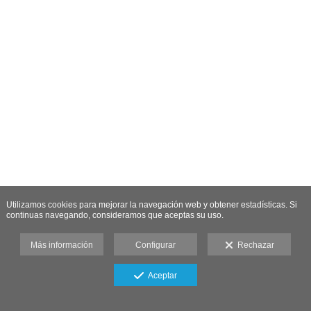
Utilizamos cookies para mejorar la navegación web y obtener estadísticas. Si
continuas navegando, consideramos que aceptas su uso.
Más información
Configurar
Rechazar
Aceptar