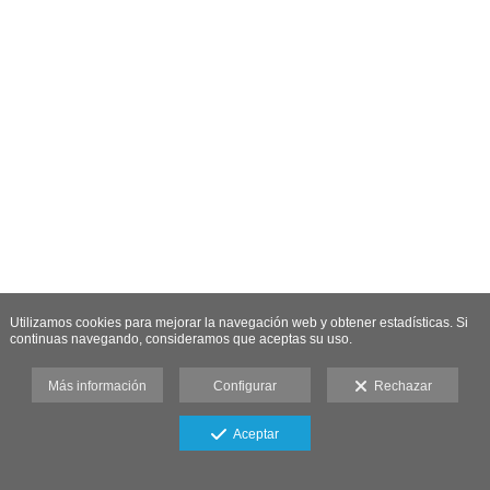
Utilizamos cookies para mejorar la navegación web y obtener estadísticas. Si
continuas navegando, consideramos que aceptas su uso.
Más información
Configurar
Rechazar
Aceptar