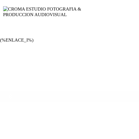
(%ENLACE_I%)