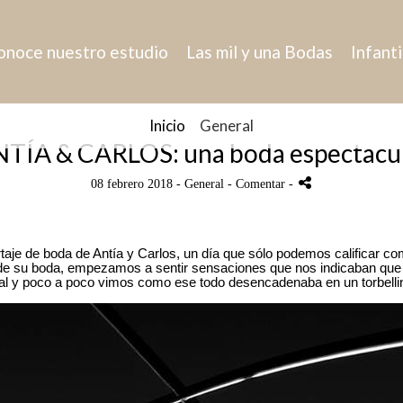
onoce nuestro estudio
Las mil y una Bodas
Infanti
Inicio
General
TÍA & CARLOS: una boda espectacu
08 febrero 2018 -
General
- Comentar
-
je de boda de Antía y Carlos, un día que sólo podemos calificar co
 de su boda, empezamos a sentir sensaciones que nos indicaban que e
cial y poco a poco vimos como ese todo desencadenaba en un torbell