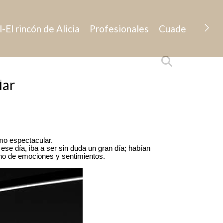
l-El rincón de Alicia
Profesionales
Cuaderno de B
lar
mo espectacular.
se día, iba a ser sin duda un gran día; habían
ino de emociones y sentimientos.